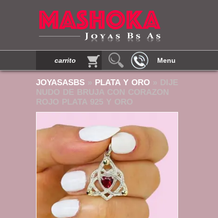
carrito
Menu
JOYASASBS
»
PLATA Y ORO
» DIJE
NUDO DE BRUJA CON CORAZON
ROJO PLATA 925 Y ORO