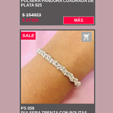
PULSERA PANDORA CUADRADA DE
PLATA 925
$ 154923
$ 67300
MÁS
SALE
PS 059
PULSERA TRENZA CON BOLITAS