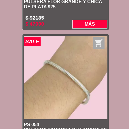
PULSERA FLOR GRANDE Y CHICA
DE PLATA 925
$ 92185
$ 47900
MÁS
SALE
PS 054