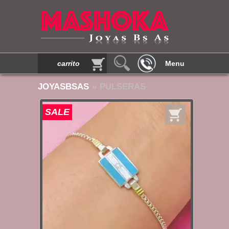
carrito
Menu
JOYASBSAS
» PULSERAS
SALE