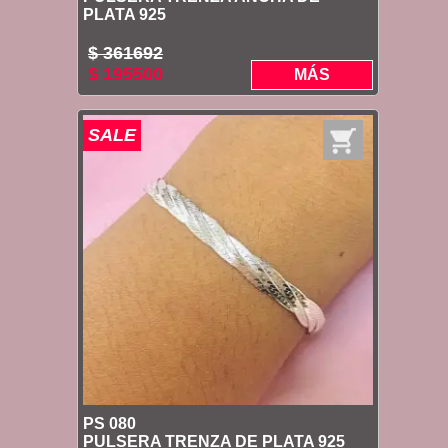
PLATA 925
$ 361692
$ 195500
MÁS
SALE
PS 080
PULSERA TRENZA DE PLATA 925