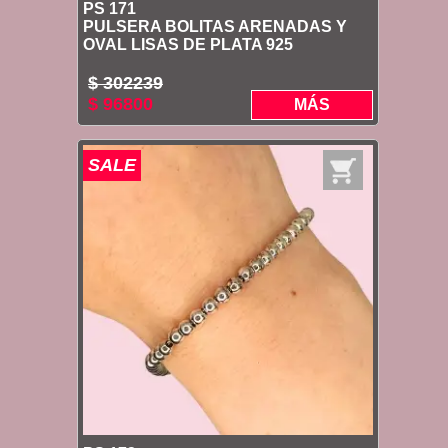
PS 171
PULSERA BOLITAS ARENADAS Y
OVAL LISAS DE PLATA 925
$ 302239
$ 96800
MÁS
SALE