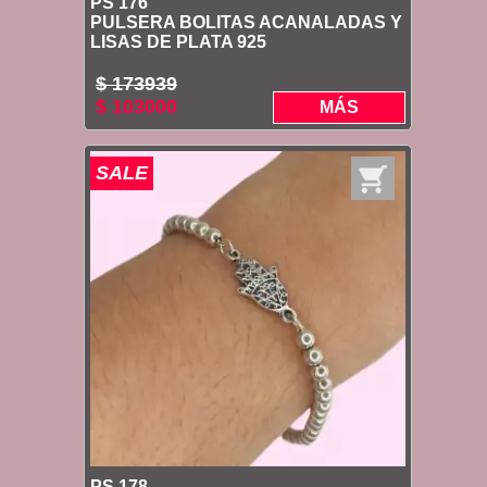
PS 176
PULSERA BOLITAS ACANALADAS Y
LISAS DE PLATA 925
$ 173939
$ 103000
MÁS
SALE
PS 178