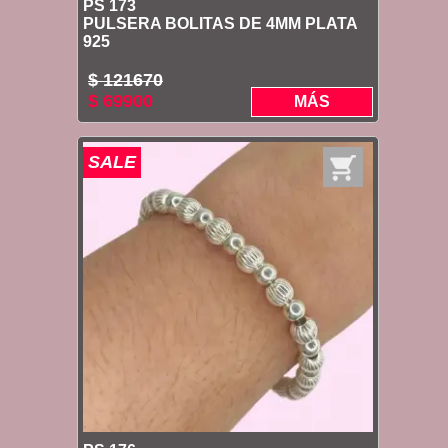
PS 173
PULSERA BOLITAS DE 4MM PLATA
925
$ 121670
$ 69900
MÁS
SALE