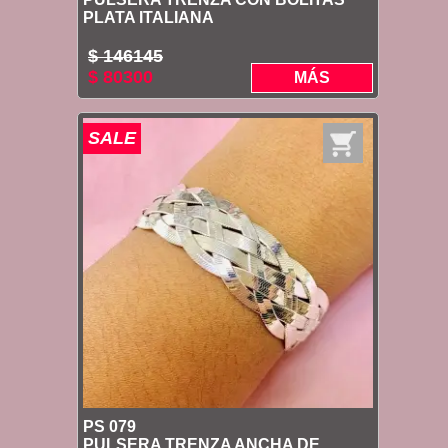
PLATA ITALIANA
$ 146145
$ 80300
MÁS
SALE
PS 079
PULSERA TRENZA ANCHA DE