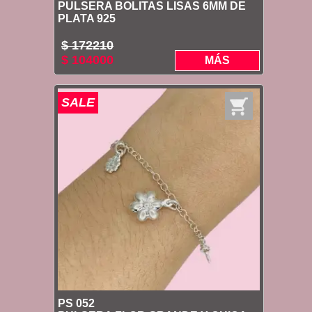
PULSERA BOLITAS LISAS 6MM DE
PLATA 925
$ 172210
$ 104000
MÁS
SALE
PS 052