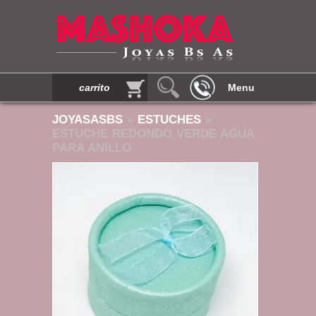
carrito
Menu
JOYASASBS
»
ESTUCHES
»
ESTUCHE REDONDO VERDE AGUA
PARA ANILLO